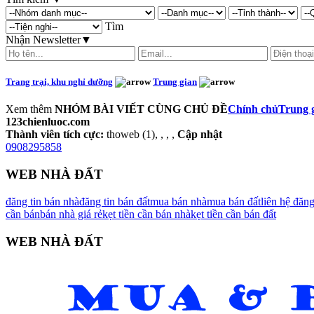
Tìm
Nhận Newsletter
▼
Trang trại, khu nghỉ dưỡng
Trung gian
Xem thêm
NHÓM BÀI VIẾT CÙNG CHỦ ĐỀ
Chính chủ
Trung 
123chienluoc.com
Thành viên tích cực:
thoweb (1), , , ,
Cập nhật
0908295858
WEB NHÀ ĐẤT
đăng tin bán nhà
đăng tin bán đất
mua bán nhà
mua bán đất
liên hệ đăn
cần bán
bán nhà giá rẻ
kẹt tiền cần bán nhà
kẹt tiền cần bán đất
WEB NHÀ ĐẤT