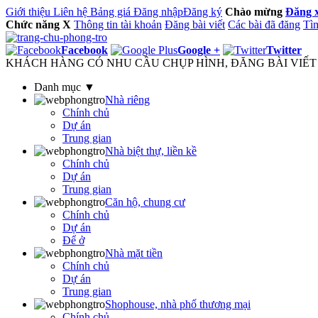
Giới thiệu
Liên hệ
Bảng giá
Đăng nhập
Đăng ký
Chào mừng
Đăng 
Chức năng
X
Thông tin tài khoản
Đăng bài viết
Các bài đã đăng
Tìm
Facebook
Google +
Twitter
KHÁCH HÀNG CÓ NHU CẦU CHỤP HÌNH, ĐĂNG BÀI VIẾT M
Danh mục ▼
Nhà riêng
Chính chủ
Dự án
Trung gian
Nhà biệt thự, liền kề
Chính chủ
Dự án
Trung gian
Căn hộ, chung cư
Chính chủ
Dự án
Để ở
Nhà mặt tiền
Chính chủ
Dự án
Trung gian
Shophouse, nhà phố thương mại
Chính chủ