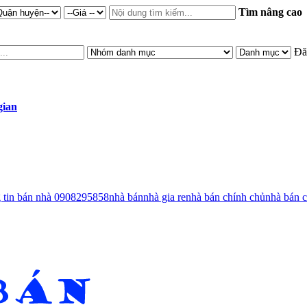
Tìm nâng cao
Đă
gian
g tin bán nhà 0908295858
nhà bán
nhà gia re
nhà bán chính chủ
nhà bán c