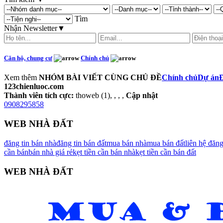
Tìm
Nhận Newsletter
▼
Căn hộ, chung cư
Chính chủ
Xem thêm
NHÓM BÀI VIẾT CÙNG CHỦ ĐỀ
Chính chủ
Dự án
Đ
123chienluoc.com
Thành viên tích cực:
thoweb (1), , , ,
Cập nhật
0908295858
WEB NHÀ ĐẤT
đăng tin bán nhà
đăng tin bán đất
mua bán nhà
mua bán đất
liên hệ đăn
cần bán
bán nhà giá rẻ
kẹt tiền cần bán nhà
kẹt tiền cần bán đất
WEB NHÀ ĐẤT