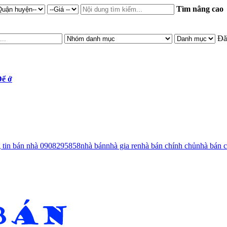
Tìm nâng cao
Đă
ể ở
g tin bán nhà 0908295858
nhà bán
nhà gia re
nhà bán chính chủ
nhà bán c