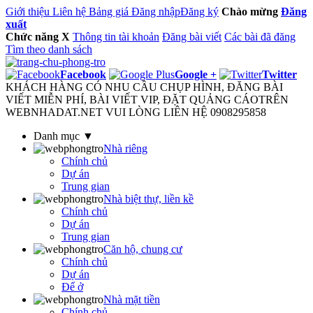
Giới thiệu
Liên hệ
Bảng giá
Đăng nhập
Đăng ký
Chào mừng
Đăng
xuất
Chức năng
X
Thông tin tài khoản
Đăng bài viết
Các bài đã đăng
Tìm theo danh sách
Facebook
Google +
Twitter
KHÁCH HÀNG CÓ NHU CẦU CHỤP HÌNH, ĐĂNG BÀI
VIẾT MIỄN PHÍ, BÀI VIẾT VIP, ĐẶT QUẢNG CÁOTRÊN
WEBNHADAT.NET VUI LÒNG LIÊN HỆ 0908295858
Danh mục ▼
Nhà riêng
Chính chủ
Dự án
Trung gian
Nhà biệt thự, liền kề
Chính chủ
Dự án
Trung gian
Căn hộ, chung cư
Chính chủ
Dự án
Để ở
Nhà mặt tiền
Chính chủ