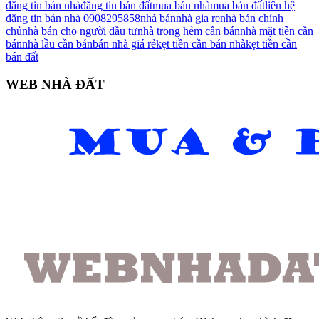
đăng tin bán nhà
đăng tin bán đất
mua bán nhà
mua bán đất
liên hệ
đăng tin bán nhà 0908295858
nhà bán
nhà gia re
nhà bán chính
chủ
nhà bán cho người đầu tư
nhà trong hẻm cần bán
nhà mặt tiền cần
bán
nhà lầu cần bán
bán nhà giá rẻ
kẹt tiền cần bán nhà
kẹt tiền cần
bán đất
WEB NHÀ ĐẤT