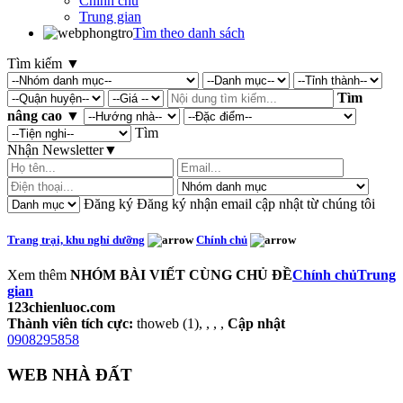
Chính chủ
Trung gian
Tìm theo danh sách
Tìm kiếm
▼
Tìm
nâng cao
▼
Tìm
Nhận Newsletter
▼
Đăng ký
Đăng ký nhận email cập nhật từ chúng tôi
Trang trại, khu nghỉ dưỡng
Chính chủ
Xem thêm
NHÓM BÀI VIẾT CÙNG CHỦ ĐỀ
Chính chủ
Trung
gian
123chienluoc.com
Thành viên tích cực:
thoweb (1), , , ,
Cập nhật
0908295858
WEB NHÀ ĐẤT