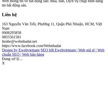
Web thông tin về bất động sản: mua, bán, Dịch vụ chụp hình đăng
tin bất động sản.
Liên hệ
163 Nguyễn Văn Trỗi, Phường 11, Quận Phú Nhuận, HCM, Việt
Nam
0908295858
0855561581
lienhe@webnhadat.net
https://www.facebook.com/Webnhadat
Design by Ewebvietnam
SEO bời Ewebvietnam |
Web giá rẻ |
Web
chuẩn SEO |
Web bán hàng
Đang xử lý...
X