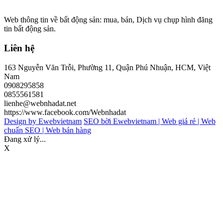
Web thông tin về bất động sản: mua, bán, Dịch vụ chụp hình đăng
tin bất động sản.
Liên hệ
163 Nguyễn Văn Trỗi, Phường 11, Quận Phú Nhuận, HCM, Việt
Nam
0908295858
0855561581
lienhe@webnhadat.net
https://www.facebook.com/Webnhadat
Design by Ewebvietnam
SEO bời Ewebvietnam |
Web giá rẻ |
Web
chuẩn SEO |
Web bán hàng
Đang xử lý...
X