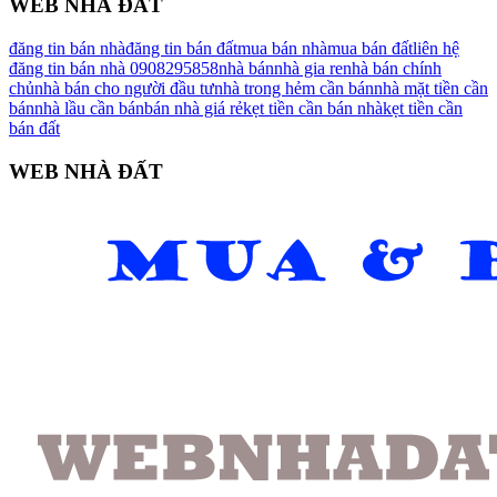
WEB NHÀ ĐẤT
đăng tin bán nhà
đăng tin bán đất
mua bán nhà
mua bán đất
liên hệ
đăng tin bán nhà 0908295858
nhà bán
nhà gia re
nhà bán chính
chủ
nhà bán cho người đầu tư
nhà trong hẻm cần bán
nhà mặt tiền cần
bán
nhà lầu cần bán
bán nhà giá rẻ
kẹt tiền cần bán nhà
kẹt tiền cần
bán đất
WEB NHÀ ĐẤT