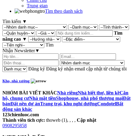
Chính chủ
Trung gian
Tìm theo danh sách
Tìm kiếm
▼
Tìm
nâng cao
▼
Tìm
Nhận Newsletter
▼
Đăng ký
Đăng ký nhận email cập nhật từ chúng tôi
Kho, nhà xưởng
NHÓM BÀI VIẾT KHÁC
Nhà riêng
Nhà biệt thự, liền kề
Căn
hộ, chung cư
Nhà mặt tiền
Shophouse, nhà phố thương mại
Đất
bán
Đất nền dự án
Trang trại, khu nghỉ dưỡng
Condotel
Bất
động sản khác
123chienluoc.com
Thành viên tích cực:
thoweb (1), , , ,
Cập nhật
0908295858