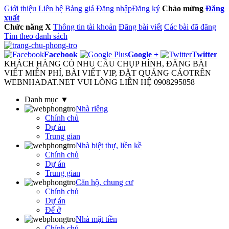
Giới thiệu
Liên hệ
Bảng giá
Đăng nhập
Đăng ký
Chào mừng
Đăng
xuất
Chức năng
X
Thông tin tài khoản
Đăng bài viết
Các bài đã đăng
Tìm theo danh sách
Facebook
Google +
Twitter
KHÁCH HÀNG CÓ NHU CẦU CHỤP HÌNH, ĐĂNG BÀI
VIẾT MIỄN PHÍ, BÀI VIẾT VIP, ĐẶT QUẢNG CÁOTRÊN
WEBNHADAT.NET VUI LÒNG LIÊN HỆ 0908295858
Danh mục ▼
Nhà riêng
Chính chủ
Dự án
Trung gian
Nhà biệt thự, liền kề
Chính chủ
Dự án
Trung gian
Căn hộ, chung cư
Chính chủ
Dự án
Để ở
Nhà mặt tiền
Chính chủ