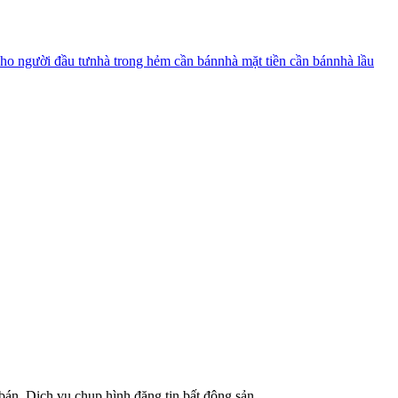
ho người đầu tư
nhà trong hẻm cần bán
nhà mặt tiền cần bán
nhà lầu
bán, Dịch vụ chụp hình đăng tin bất động sản.