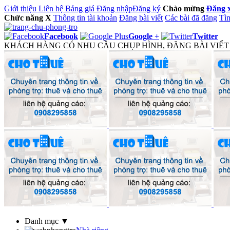
Giới thiệu
Liên hệ
Bảng giá
Đăng nhập
Đăng ký
Chào mừng
Đăng 
Chức năng
X
Thông tin tài khoản
Đăng bài viết
Các bài đã đăng
Tìm
Facebook
Google +
Twitter
KHÁCH HÀNG CÓ NHU CẦU CHỤP HÌNH, ĐĂNG BÀI VIẾT M
Danh mục ▼