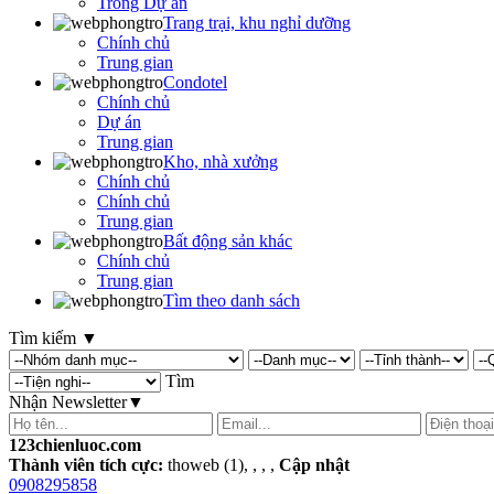
Trong Dự án
Trang trại, khu nghỉ dưỡng
Chính chủ
Trung gian
Condotel
Chính chủ
Dự án
Trung gian
Kho, nhà xưởng
Chính chủ
Chính chủ
Trung gian
Bất động sản khác
Chính chủ
Trung gian
Tìm theo danh sách
Tìm kiếm
▼
Tìm
Nhận Newsletter
▼
123chienluoc.com
Thành viên tích cực:
thoweb (1), , , ,
Cập nhật
0908295858