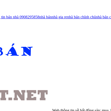
g tin bán nhà 0908295858
nhà bán
nhà gia re
nhà bán chính chủ
nhà bán c
Web thông tin về bất động sản: mua, 