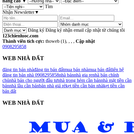
nâng cao
▼
Tìm
Nhận Newsletter
▼
Đăng ký
Đăng ký nhận email cập nhật từ chúng tôi
123chienluoc.com
Thành viên tích cực:
thoweb (1), , , ,
Cập nhật
0908295858
WEB NHÀ ĐẤT
đăng tin bán nhà
đăng tin bán đất
mua bán nhà
mua bán đất
liên hệ
đăng tin bán nhà 0908295858
nhà bán
nhà gia re
nhà bán chính
chủ
nhà bán cho người đầu tư
nhà trong hẻm cần bán
nhà mặt tiền cần
bán
nhà lầu cần bán
bán nhà giá rẻ
kẹt tiền cần bán nhà
kẹt tiền cần
bán đất
WEB NHÀ ĐẤT