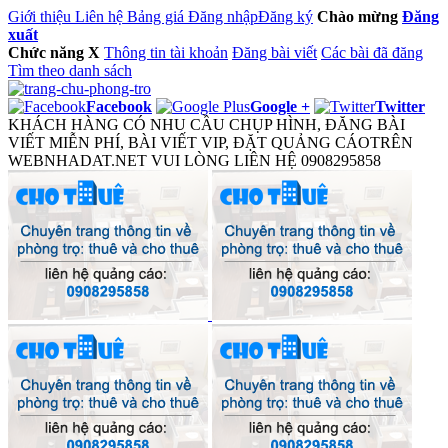
Giới thiệu
Liên hệ
Bảng giá
Đăng nhập
Đăng ký
Chào mừng
Đăng
xuất
Chức năng
X
Thông tin tài khoản
Đăng bài viết
Các bài đã đăng
Tìm theo danh sách
Facebook
Google +
Twitter
KHÁCH HÀNG CÓ NHU CẦU CHỤP HÌNH, ĐĂNG BÀI
VIẾT MIỄN PHÍ, BÀI VIẾT VIP, ĐẶT QUẢNG CÁOTRÊN
WEBNHADAT.NET VUI LÒNG LIÊN HỆ 0908295858