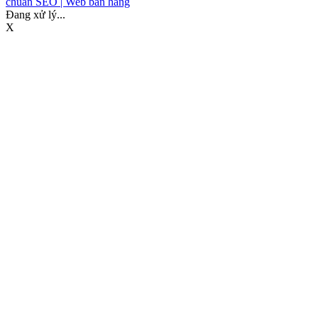
chuẩn SEO |
Web bán hàng
Đang xử lý...
X